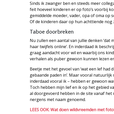
Sinds ik zwanger ben en steeds meer colleg
feit hoeveel kinderen er op foto’s voorbij k
gemiddelde moeder, vader, opa of oma op so
Of de kinderen daar op hun achttiende nog zo 
Taboe doorbreken
Nu zullen een aantal van jullie denken ‘dat m
haar twijfels online’. En inderdaad ik besch
graag aandacht voor wil en waarbij ons kindje
verhalen als puber gewoon kunnen lezen en er
Beetje met het gevoel van ‘wat een lef had 
gebaande paden in’. Maar vooral natuurlijk m
inderdaad vooral ik – hebben er gewoon wa
Toch hebben mijn lief en ik op het gebied v
al doorgevoerd hebben in de site vanaf het m
nergens met naam genoemd.
LEES OOK: Wat doen wildvreemden met foto’