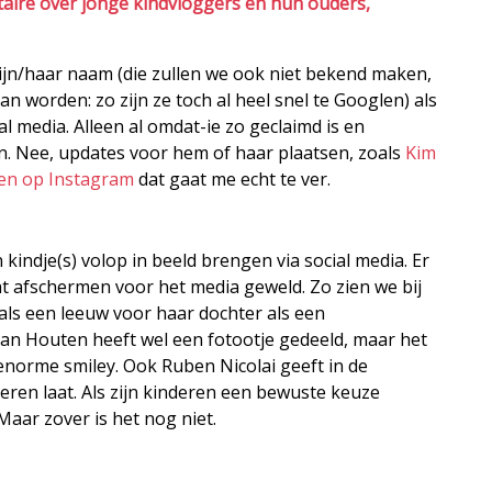
taire over jonge kindvloggers en hun ouders,
 zijn/haar naam (die zullen we ook niet bekend maken,
 worden: zo zijn ze toch al heel snel te Googlen) als
l media. Alleen al omdat-ie zo geclaimd is en
n. Nee, updates voor hem of haar plaatsen, zoals
Kim
en op Instagram
dat gaat me echt te ver.
 kindje(s) volop in beeld brengen via social media. Er
cht afschermen voor het media geweld. Zo zien we bij
ls een leeuw voor haar dochter als een
van Houten heeft wel een fotootje gedeeld, maar het
enorme smiley. Ook Ruben Nicolai geeft in de
deren laat. Als zijn kinderen een bewuste keuze
aar zover is het nog niet.