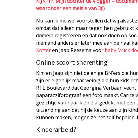
KIJKTIP: Mijn dochter de vlogger – documen
waaronder een meisje van 3(!)
Nu kan ik me wel voorstellen dat wij alvast
omdat dat alleen maar tegen hen gebruikt kan
domein registreren en dat ook doen op socia
niemand anders er later mee aan de haal ka
Kötter
en Jaap Reesema voor
baby Muck do
Online scoort sharenting
Kim en Jaap zijn niet de enige BN’ers die hun
zijn er eigenlijk maar weinig die hun kids e
RTL Boulevard dat Georgina Verbaan vecht a
paparazzifotograaf een foto maakt. Carice 
gezichtje van haar kleine afgedekt met een 
uitzending aan dat hij de keuze aan zijn kin
kunnen maken, mogen ze het zelf bepalen. M
Kinderarbeid?