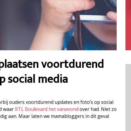
 plaatsen voortdurend
op social media
bij ouders voortdurend updates en foto’s op social
nd waar
RTL Boulevard het vanavond
over had. Niet zo
ldig aan. Maar laten we mamabloggers in dit geval