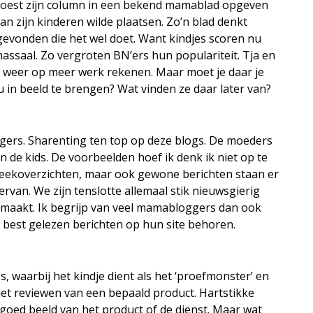
j moest zijn column in een bekend mamablad opgeven
van zijn kinderen wilde plaatsen. Zo’n blad denkt
gevonden die het wel doet. Want kindjes scoren nu
massaal. Zo vergroten BN’ers hun populariteit. Tja en
ok weer op meer werk rekenen. Maar moet je daar je
u in beeld te brengen? Wat vinden ze daar later van?
oggers. Sharenting ten top op deze blogs. De moeders
 de kids. De voorbeelden hoef ik denk ik niet op te
weekoverzichten, maar ook gewone berichten staan er
iervan. We zijn tenslotte allemaal stik nieuwsgierig
maakt. Ik begrijp van veel mamabloggers dan ook
e best gelezen berichten op hun site behoren.
, waarbij het kindje dient als het ‘proefmonster’ en
het reviewen van een bepaald product. Hartstikke
n goed beeld van het product of de dienst. Maar wat