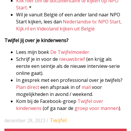
Klik hier om de documentaire te kijken op NPO
Start.
*
Wil je vanuit België of een ander land naar NPO
Start kijken, lees dan
Nederlandse tv: NPO Start,
Kijk.nl en Videoland kijken uit België
Twijfel jij over je kinderwens?
Lees mijn boek
De Twijfelmoeder.
Schrijf je in voor de
nieuwsbrief
(en krijg als
eerste een seintje als de nieuwe interview-serie
online gaat).
In gesprek met een professional over je twijfels?
Plan direct
een afspraak in of
mail
voor
mogelijkheden in avond / weekend.
Kom bij de Facebook-groep
Twijfel over
kinderwens
(of ga naar de
groep voor mannen
).
Twijfel
december 28, 2023 /