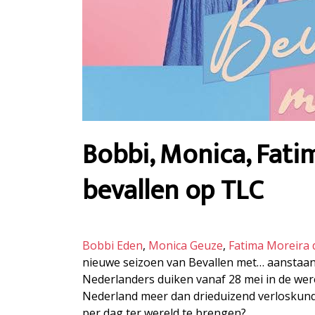
Bobbi, Monica, Fati
bevallen op TLC
Bobbi Eden
,
Monica Geuze
,
Fatima Moreira 
nieuwe seizoen van Bevallen met… aanstaan
Nederlanders duiken vanaf 28 mei in de werel
Nederland meer dan drieduizend verloskund
per dag ter wereld te brengen?