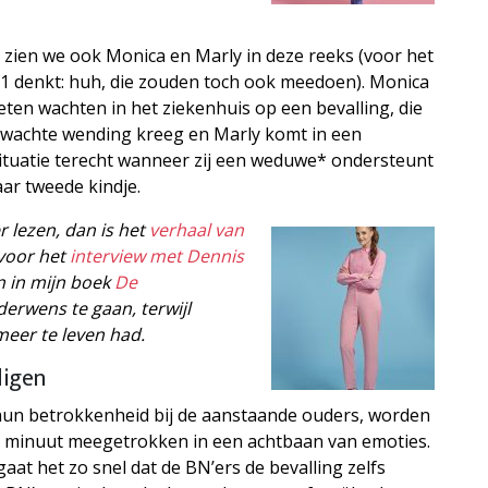
 zien we ook Monica en Marly in deze reeks (voor het
g 1 denkt: huh, die zouden toch ook meedoen). Monica
ten wachten in het ziekenhuis op een bevalling, die
wachte wending kreeg en Marly komt in een
ituatie terecht wanneer zij een weduwe* ondersteunt
aar tweede kindje.
r lezen, dan is het
verhaal van
 voor het
interview met Dennis
en in mijn boek
De
derwens te gaan, terwijl
meer te leven had.
digen
 hun betrokkenheid bij de aanstaande ouders, worden
 minuut meegetrokken in een achtbaan van emoties.
gaat het zo snel dat de BN’ers de bevalling zelfs