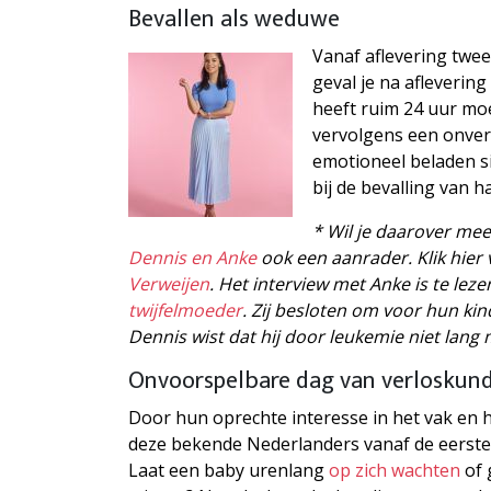
Bevallen als weduwe
Vanaf aflevering twee
geval je na afleverin
heeft ruim 24 uur moe
vervolgens een onver
emotioneel beladen s
bij de bevalling van h
* Wil je daarover mee
Dennis en Anke
ook een aanrader. Klik hier
Verweijen
. Het interview met Anke is te lez
twijfelmoeder
. Zij besloten om voor hun kin
Dennis wist dat hij door leukemie niet lang 
Onvoorspelbare dag van verloskun
Door hun oprechte interesse in het vak en
deze bekende Nederlanders vanaf de eerste
Laat een baby urenlang
op zich wachten
of 