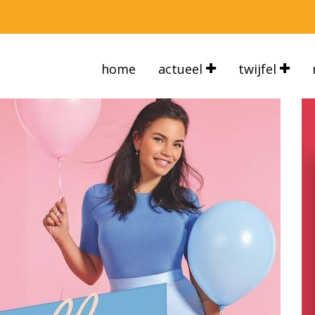
home
actueel
twijfel