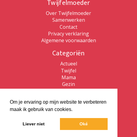
Twijfelmoeder
Over Twijfelmoeder
Samenwerken
Contact
Privacy verklaring
Algemene voorwaarden
Categoriën
Actueel
Twijfel
Mama
Gezin
Patricia de Ryck
Om je ervaring op mijn website te verbeteren
Patricia de Ryck
maak ik gebruik van cookies.
Twijfelmoeder
Vlaams kijken
Liever niet
Oké
ZZP Bewust