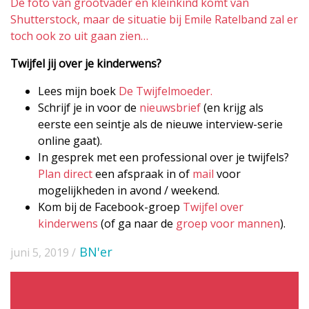
De foto van grootvader en kleinkind komt van
Shutterstock, maar de situatie bij Emile Ratelband zal er
toch ook zo uit gaan zien…
Twijfel jij over je kinderwens?
Lees mijn boek
De Twijfelmoeder.
Schrijf je in voor de
nieuwsbrief
(en krijg als
eerste een seintje als de nieuwe interview-serie
online gaat).
In gesprek met een professional over je twijfels?
Plan direct
een afspraak in of
mail
voor
mogelijkheden in avond / weekend.
Kom bij de Facebook-groep
Twijfel over
kinderwens
(of ga naar de
groep voor mannen
).
BN'er
juni 5, 2019 /