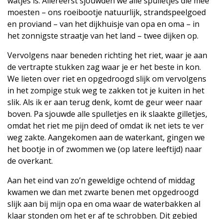
watjes is. Allereerst sjouwden we alle spulletjes die mee
moesten – ons roeibootje natuurlijk, strandspeelgoed
en proviand – van het dijkhuisje van opa en oma – in
het zonnigste straatje van het land – twee dijken op.
Vervolgens naar beneden richting het riet, waar je aan
de vertrapte stukken zag waar je er het beste in kon.
We lieten over riet en opgedroogd slijk om vervolgens
in het zompige stuk weg te zakken tot je kuiten in het
slik. Als ik er aan terug denk, komt de geur weer naar
boven. Pa sjouwde alle spulletjes en ik slaakte gilletjes,
omdat het riet me pijn deed of omdat ik net iets te ver
weg zakte. Aangekomen aan de waterkant, gingen we
het bootje in of zwommen we (op latere leeftijd) naar
de overkant.
Aan het eind van zo’n geweldige ochtend of middag
kwamen we dan met zwarte benen met opgedroogd
slijk aan bij mijn opa en oma waar de waterbakken al
klaar stonden om het er af te schrobben. Dit gebied