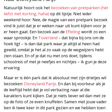
Natuurlijk hoort ook het
bezoeken van pretparken (het
liefst met korting, haha)
op dit lijstje. Niet ieder
weekend hoor. Nee, de magie van een pretpark bezoek
vind ik juist dat je er weken naar uit kunt kijken voor je
er heen gaat. Een bezoek aan de
Efteling
wordt zo een
waar sprookje. En
Toverland
– dat bijna bij ons om de
hoek ligt – is dan dat park waar je altijd al heen had
gewild, omdat je het al zo vaak op de wegwijzers hebt
zien staan. En of je dat nu met ons doet, tijdens
schoolreis of met je neefjes en nichtjes – ik gun je deze
ervaring.
Maar er is één park dat ik absoluut met zijn drietjes wil
bezoeken:
Disneyland Parijs
. En dan bij voorkeur als je
de leeftijd hebt dat je vol verbazing naar al die
karakters kunt kijken. Dat je niets liever wil dan met ze
op de foto of ze even knuffelen. Samen met jouw vader
ben ik twee keer in dit park gezien en we hebben toen