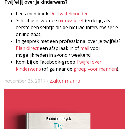
Twijfel jij over je kinderwens?
Lees mijn boek
De Twijfelmoeder.
Schrijf je in voor de
nieuwsbrief
(en krijg als
eerste een seintje als de nieuwe interview-serie
online gaat).
In gesprek met een professional over je twijfels?
Plan direct
een afspraak in of
mail
voor
mogelijkheden in avond / weekend.
Kom bij de Facebook-groep
Twijfel over
kinderwens
(of ga naar de
groep voor mannen
).
Zakenmama
november 26, 2017 /