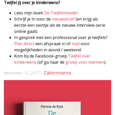
Twijfel jij over je kinderwens?
Lees mijn boek
De Twijfelmoeder.
Schrijf je in voor de
nieuwsbrief
(en krijg als
eerste een seintje als de nieuwe interview-serie
online gaat).
In gesprek met een professional over je twijfels?
Plan direct
een afspraak in of
mail
voor
mogelijkheden in avond / weekend.
Kom bij de Facebook-groep
Twijfel over
kinderwens
(of ga naar de
groep voor mannen
).
Zakenmama
december 12, 2017 /