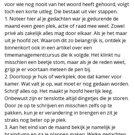
voor wie nog nooit van het woord heeft gehoord, volgt
toch een korte uitleg. Die bestaat uit vier stappen.
1. Noteer hier al je gedachten war je gedurende de
maand even geen plek, actie of raad mee weet. Zowel
privé als zakelijk alles mag door elkaar. Als je het maar
uit je hoofd zet. Waarom dit zo belangrijk is, ontdek je
binnenkort ook in een artikel over een
timemanagementcursus die ik volgde. Het klinkt nu
misschien een beetje stom, maar als je de reden weet,
grijp je er voortaan meteen de pen bij.
2. Doorloop je huis of werkplek; doe dat kamer voor
kamer. Wat valt je op, wat moet er nog gedaan worden.
Schrijf alles op. Het maakt je hoofd heerlijk leeg.
Onbewust zijn er tenslotte altijd dingetjes die je storen.
Door ze op te schrijven en misschien zelfs op te
pakken, kun je er verandering in brengen en zit je
straks nog beter op je plek.
3. Aan het eind van de maand bekijk je namelijk je
braindump en ga je plannen maken. Welke gedachten